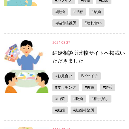
#バツイチ
#再婚
#山梨
#晩婚
#甲府
#結婚
#結婚相談所
#連れ合い
2024.08.27
結婚相談所比較サイトへ掲載い
ただきました
#お見合い
#バツイチ
#マッチング
#再婚
#婚活
#山梨
#晩婚
#相手探し
#結婚
#結婚相談所