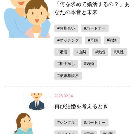
「何を求めて婚活するの？」あ
なたの本音と未来
#お見合い
#パートナー
#マッチング
#再婚
#初婚
#婚活
#山梨
#晩婚
#異性
#相手探し
#結婚
#結婚相談所
2025.02.14
再び結婚を考えるとき
#シングル
#パートナー