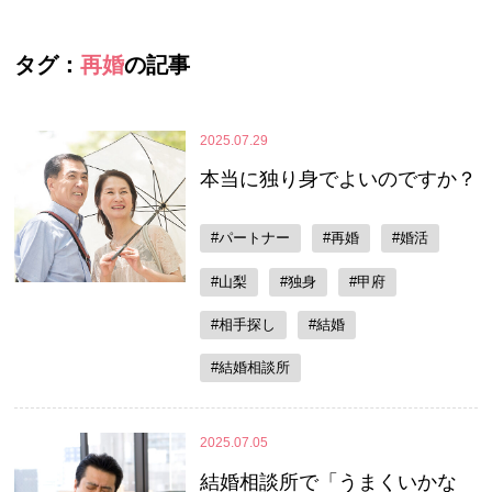
タグ：
再婚
の記事
2025.07.29
本当に独り身でよいのですか？
#パートナー
#再婚
#婚活
#山梨
#独身
#甲府
#相手探し
#結婚
#結婚相談所
2025.07.05
結婚相談所で「うまくいかな