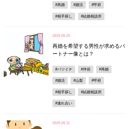
#再婚
#婚活
#甲府
#相手探し
#結婚相談所
2025.05.25
再婚を希望する男性が求めるパ
ートナー像とは？
#バツイチ
#伴侶
#再婚
#婚活
#山梨
#甲府
#相手探し
#結婚相談所
#連れ合い
2025.05.11