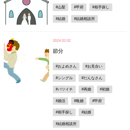
#山梨
#甲府
#相手探し
#結婚
#結婚相談所
2024.02.02
節分
#およめさん
#お見合い
#シングル
#だんなさん
#バツイチ
#再婚
#初婚
#婚活
#晩婚
#甲府
#相手探し
#結婚
#結婚相談所