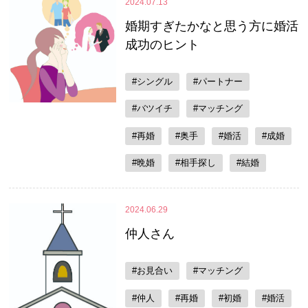
2024.07.13
婚期すぎたかなと思う方に婚活
成功のヒント
#シングル
#パートナー
#バツイチ
#マッチング
#再婚
#奥手
#婚活
#成婚
#晩婚
#相手探し
#結婚
2024.06.29
仲人さん
#お見合い
#マッチング
#仲人
#再婚
#初婚
#婚活