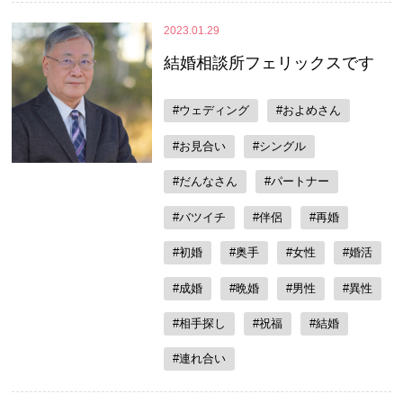
2023.01.29
結婚相談所フェリックスです
#ウェディング
#およめさん
#お見合い
#シングル
#だんなさん
#パートナー
#バツイチ
#伴侶
#再婚
#初婚
#奥手
#女性
#婚活
#成婚
#晩婚
#男性
#異性
#相手探し
#祝福
#結婚
#連れ合い