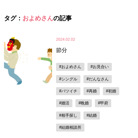
タグ：
およめさん
の記事
2024.02.02
節分
#およめさん
#お見合い
#シングル
#だんなさん
#バツイチ
#再婚
#初婚
#婚活
#晩婚
#甲府
#相手探し
#結婚
#結婚相談所